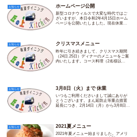
ホームページ公開
お知らせ
新型コロナウィルスで大変な時代ではご
ざいますが、本日令和2年4月15日ホーム
ページを公開いたしました。現在休業中
ではありますが、お持ち帰り用にお弁当
の販売をおこなっております。
クリスマスメニュー
お知らせ
昨年に引き続きまして、クリスマス期間
（24日.25日）ディナーのメニューをご案
内いたします。コース料理（2名様以
上） ￥6,600（税込） オードブル 帆
立貝・蟹のムータルド・モー仕立て ベ
ビーリーフ、トマトコンカッセ添え スー
プ オニ...
3月8日（火）まで 休業
お知らせ
いつもご利用くださいまして誠にありが
とうございます。まん延防止等重点措置
延長につき、2月14日（月）から3月8日
（火）まで休業いたします。何卒ご理解
のほど宜しくお願いいたします。
2021夏メニュー
お知らせ
2021年夏メニュー始まりました。アメリ