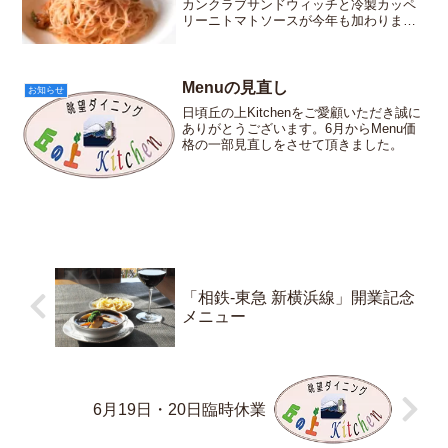
カンクラブサンドウィッチと冷製カッペ
リーニトマトソースが今年も加わりまし
た。
Menuの見直し
お知らせ
日頃丘の上Kitchenをご愛顧いただき誠に
ありがとうございます。6月からMenu価
格の一部見直しをさせて頂きました。
「相鉄-東急 新横浜線」開業記念
メニュー
6月19日・20日臨時休業