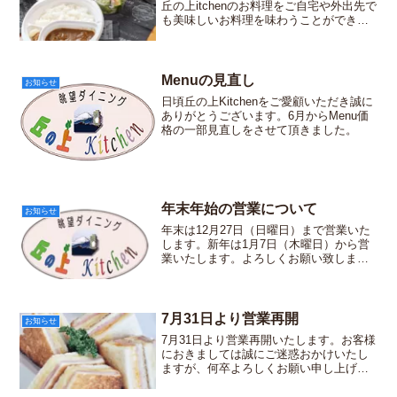
丘の上itchenのお料理をご自宅や外出先で
も美味しいお料理を味わうことができま
す。ご注文の際は、前日17:00までにお電
話でご予約下さいますようお願い申し上
げます。
Menuの見直し
お知らせ
日頃丘の上Kitchenをご愛顧いただき誠に
ありがとうございます。6月からMenu価
格の一部見直しをさせて頂きました。
年末年始の営業について
お知らせ
年末は12月27日（日曜日）まで営業いた
します。新年は1月7日（木曜日）から営
業いたします。よろしくお願い致しま
す。
7月31日より営業再開
お知らせ
7月31日より営業再開いたします。お客様
におきましては誠にご迷惑おかけいたし
ますが、何卒よろしくお願い申し上げま
す。